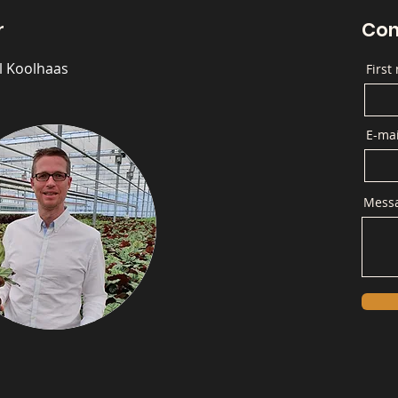
r
Con
l Koolhaas
First
E-mai
Mess