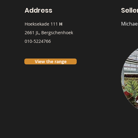
Address
Selle
Michae
Hoeksekade 111
H
2661 JL, Bergschenhoek
010-5224766
View the range