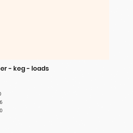
er - keg - loads
0
6
0