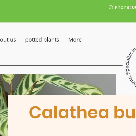
ⓘ
Phone: 0
out us
potted plants
More
Calathea bu
__