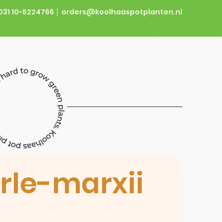
031 10-5224766 │
orders@koolhaaspotplanten.nl
rle-marxii