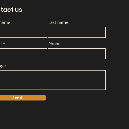
tact us
 name
Last name
l
Phone
age
Send