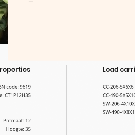
roperties
Load carri
BN code: 9619
CC-206-5X6X6
de: CT1P12H35
CC-490-5X5X1
SW-206-4X10X
SW-490-4X8X1
Potmaat: 12
Hoogte: 35