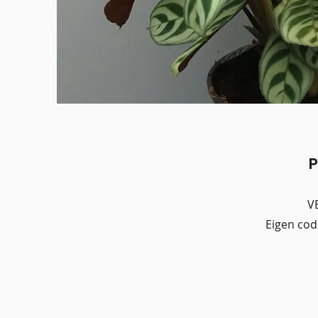
P
V
Eigen co