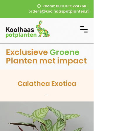
ⓘ
Phone:
0031 10-5224766
│
orders@koolhaaspotplanten.nl
Exclusieve
Groene
Planten met impact
Calathea Exotica
__