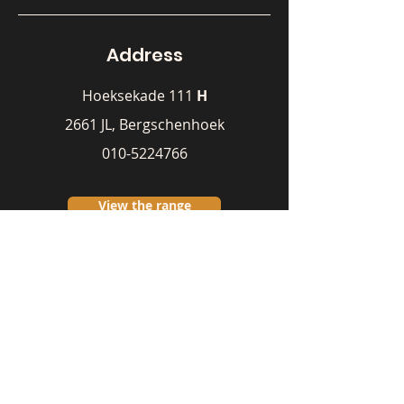
Address
Hoeksekade 111
H
2661 JL, Bergschenhoek
010-5224766
View the range
Seller
Michael Koolhaas