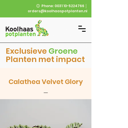
ⓘ
Phone:
0031 10-5224766
│
orders@koolhaaspotplanten.nl
Exclusieve
Groene
Planten met impact
Calathea Velvet Glory
__