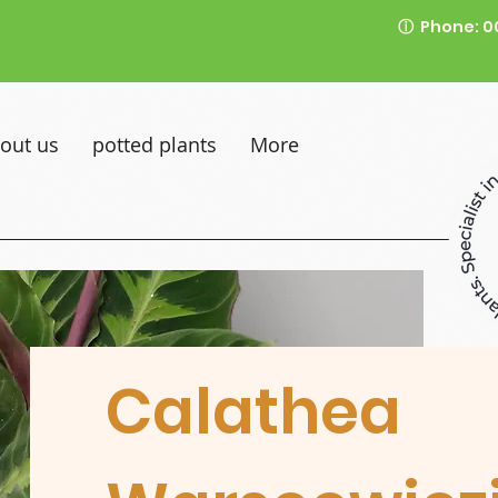
ⓘ
Phone: 0
out us
potted plants
More
Calathea