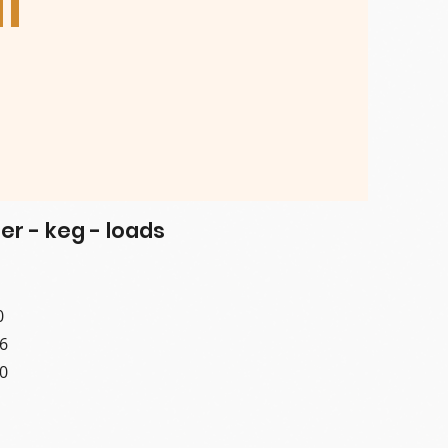
i
er - keg - loads
0
6
0