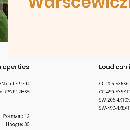
Warscewiczi
__
roperties
Load carri
BN code: 9704
CC-206-5X6X6
de: C62P12H35
CC-490-5X5X1
SW-206-4X10X
SW-490-4X8X1
Potmaat: 12
Hoogte: 35