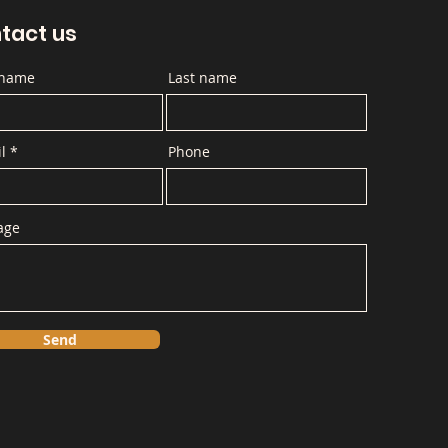
tact us
 name
Last name
l
Phone
age
Send