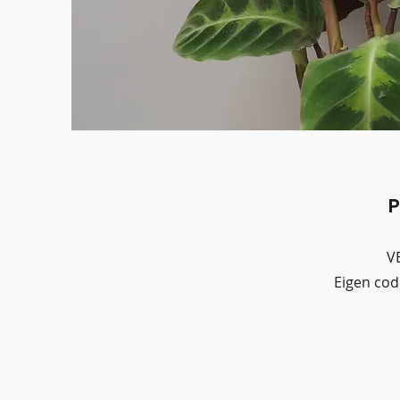
P
V
Eigen co