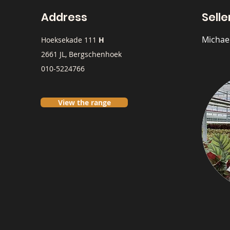
Address
Selle
Michae
Hoeksekade 111
H
2661 JL, Bergschenhoek
010-5224766
View the range