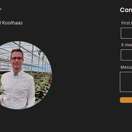
r
Con
l Koolhaas
First
E-mai
Mess