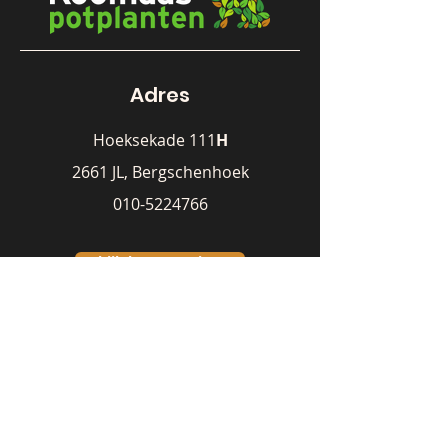
Adres
Hoeksekade 111
H
2661 JL, Bergschenhoek
010-5224766
Bekijk het assortiment
Verkoper
Michiel Koolhaas