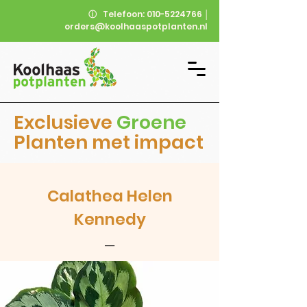
ⓘ
Telefoon:
010-5224766
│
orders@koolhaaspotplanten.nl
Exclusieve
Groene
Planten met impact
Calathea Helen
Kennedy
__