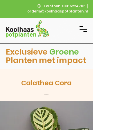
ⓘ
Telefoon:
010-5224766
│
orders@koolhaaspotplanten.nl
Exclusieve
Groene
Planten met impact
Calathea Cora
__