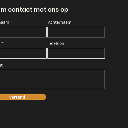
m contact met ons op
naam
Achternaam
l
Telefoon
ht
Verzend