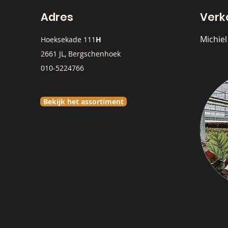
Adres
Verk
Michie
Hoeksekade 111
H
2661 JL, Bergschenhoek
010-5224766
Bekijk het assortiment