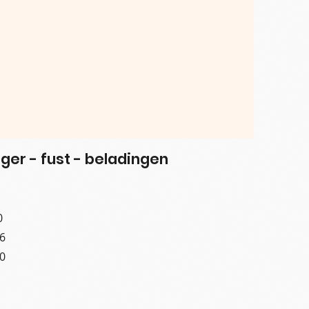
ger - fust - beladingen
0
6
0