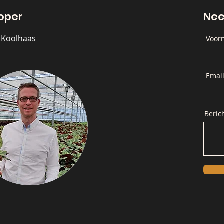
oper
Nee
l Koolhaas
Voor
Emai
Beric