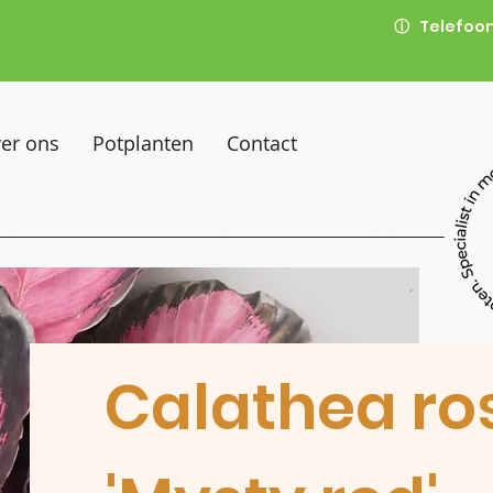
ⓘ
Telefoon
er ons
Potplanten
Contact
Calathea ro