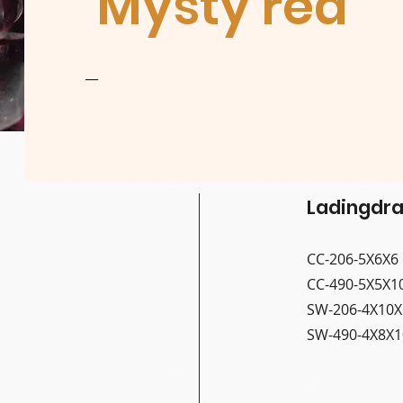
'Mysty red'
__
Ladingdra
CC-206-5X6X6
CC-490-5X5X1
SW-206-4X10X
SW-490-4X8X1