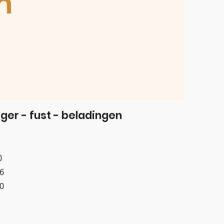
m
ger - fust - beladingen
0
6
0