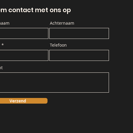
m contact met ons op
naam
Achternaam
l
Telefoon
ht
Verzend