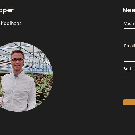
oper
Nee
l Koolhaas
Voor
Emai
Beric