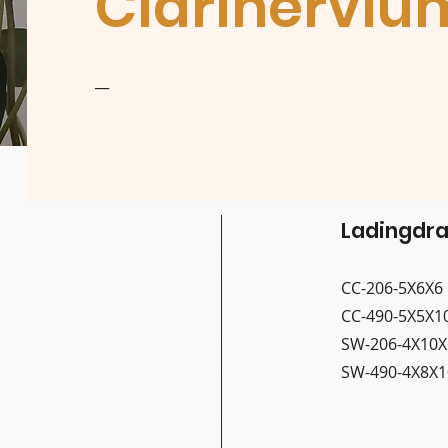
Clarinerviu
__
Ladingdra
CC-206-5X6X6
CC-490-5X5X1
SW-206-4X10X
SW-490-4X8X1