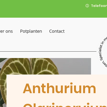
ⓘ
Telefoon
er ons
Potplanten
Contact
Anthurium