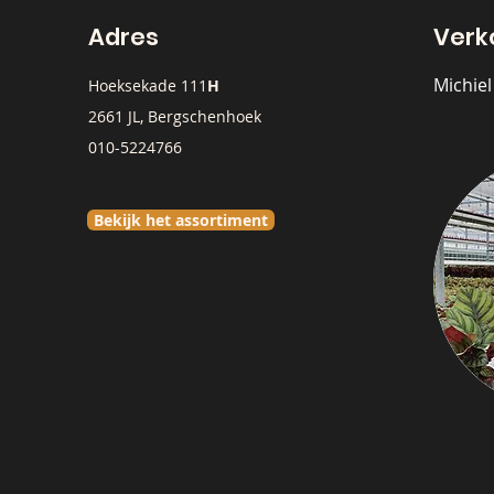
Adres
Verk
Michie
Hoeksekade 111
H
2661 JL, Bergschenhoek
010-5224766
Bekijk het assortiment